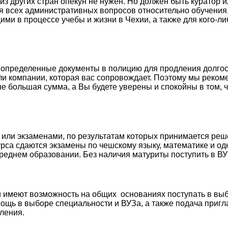
 из других стран опекун не нужен. Но должен быть курато
я всех административных вопросов относительно обучения
ими в процессе учебы и жизни в Чехии, а также для кого-л
 определенные документы в полицию для продления долгос
и компании, которая вас сопровождает. Поэтому мы реком
не большая сумма, а Вы будете уверены и спокойны в том,
 или экзаменами, по результатам которых принимается реш
урса сдаются экзамены по чешскому языку, математике и о
 среднем образовании. Без наличия матуриты поступить в ВУ
и имеют возможность на общих основаниях поступать в вы
щь в выборе специальности и ВУЗа, а также подача пригла
ления.