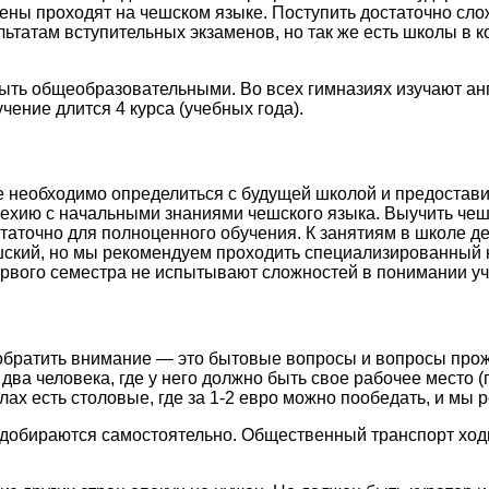
ены проходят на чешском языке. Поступить достаточно сло
ьтатам вступительных экзаменов, но так же есть школы в 
ть общеобразовательными. Во всех гимназиях изучают англ
чение длится 4 курса (учебных года).
же необходимо определиться с будущей школой и предостав
Чехию с начальными знаниями чешского языка. Выучить чеш
таточно для полноценного обучения. К занятиям в школе де
ешский, но мы рекомендуем проходить специализированный 
ервого семестра не испытывают сложностей в понимании уч
обратить внимание — это бытовые вопросы и вопросы про
два человека, где у него должно быть свое рабочее место 
олах есть столовые, где за 1-2 евро можно пообедать, и мы
ы добираются самостоятельно. Общественный транспорт ход