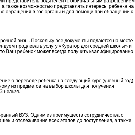
р или представитель родителей (с официальным разрешением
, а также возможностью представлять интересы ребенка на
ибо обращения в гос.органы и для помощи при обращении к
рочной визы. Поскольку все документы подаются на месте
ендуем продлевать услугу «Куратор для средней школы» и
 что Ваш ребенок может всегда получить квалифицированно
ение о переводе ребенка на следующий курс (учебный год)
дному из предметов на выбор школы для получения
З нельзя.
бранный ВУЗ. Одним из преимуществ сотрудничества с
шек и отслеживания всех этапов до поступления, а также