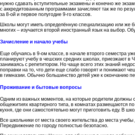
нужно сдавать вступительные экзамены и конечно же экзам
с аккредитованным программами зачисляют так же по резул
за 8-ой и первое полугодие 9-го классов.
Школы могут иметь определённую специализацию или же бы
многих – изучается второй иностранный язык на выбор. Обу
Зачисление и начало учебы
Еще обучаясь в 9-ом классе, в начале второго семестра у
планируют учебу в чешских средних школах, приезжают в 
занимаясь с репетитором. Но чаще всего этих знаний недос
поправки на то, что дети еще слабо говорят и понимают ч
в гимназии. Обычно большинство детей уже к окончанию п
Проживание и бытовые вопросы
Одним из важных моментов, на которые родители должны 
общежитиях квартирного типа, в комнатах размещаются по 
кухня, где они самостоятельно могут приготовить еду. В шк
Все школьники от места своего жительства до места учеб
Передвижение по городу полностью безопасно.