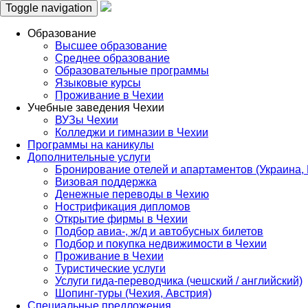
Toggle navigation
Образование
Высшее образование
Среднее образование
Образовательные программы
Языковые курсы
Проживание в Чехии
Учебные заведения Чехии
ВУЗы Чехии
Колледжи и гимназии в Чехии
Программы на каникулы
Дополнительные услуги
Бронирование отелей и апартаментов (Украина,
Визовая поддержка
Денежные переводы в Чехию
Нострификация дипломов
Открытие фирмы в Чехии
Подбор авиа-, ж/д и автобусных билетов
Подбор и покупка недвижимости в Чехии
Проживание в Чехии
Туристические услуги
Услуги гида-переводчика (чешский / английский)
Шопинг-туры (Чехия, Австрия)
Специальные предложения