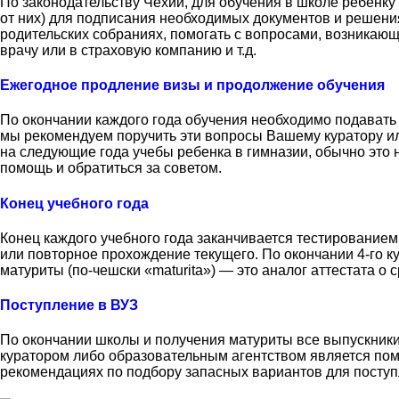
По законодательству Чехии, для обучения в школе ребенку
от них) для подписания необходимых документов и решени
родительских собраниях, помогать с вопросами, возникающ
врачу или в страховую компанию и т.д.
Ежегодное продление визы и продолжение обучения
По окончании каждого года обучения необходимо подавать
мы рекомендуем поручить эти вопросы Вашему куратору ил
на следующие года учебы ребенка в гимназии, обычно это 
помощь и обратиться за советом.
Конец учебного года
Конец каждого учебного года заканчивается тестированием
или повторное прохождение текущего. По окончании 4-го к
матуриты (по-чешски «maturita») — это аналог аттестата о
Поступление в ВУЗ
По окончании школы и получения матуриты все выпускник
куратором либо образовательным агентством является помо
рекомендациях по подбору запасных вариантов для поступ