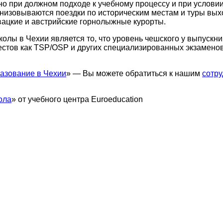
но при должном подходе к учебному процессу и при услов
низовываются поездки по историческим местам и туры выход
вацкие и австрийские горнолыжные курорты.
ы в Чехии является то, что уровень чешского у выпускник
тестов как TSP/OSP и других специализированных экзаменов
азование в Чехии
» — Вы можете обратиться к нашим
сотр
ола
» от учебного центра Euroeducation
This page can't load Google Maps correctly.
OK
Do you own this website?