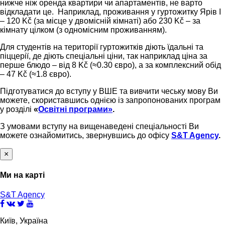
нижче ніж оренда квартири чи апартаментів, не варто
відкладати це. Наприклад, проживання у гуртожитку Ярів I
– 120 Kč (за місце у двомісній кімнаті) або 230 Kč – за
кімнату цілком (з одномісним проживанням).
Для студентів на території гуртожитків діють їдальні та
піццерії, де діють спеціальні ціни, так наприклад ціна за
перше блюдо – від 8 Kč (≈0.30 євро), а за комплексний обід
– 47 Kč (≈1.8 євро).
Підготуватися до вступу у ВШЕ та вивчити чеську мову Ви
можете, скориставшись однією із запропонованих програм
у розділі
«
Освітні програми»
.
З умовами вступу на вищенаведені спеціальності Ви
можете ознайомитись, звернувшись до офісу
S&T Agency
.
×
Ми на карті
S&T Agency
Київ, Україна
This page can't load Google Maps correctly.