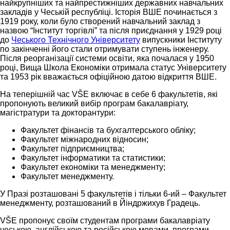
найкрупніших та найпрестижніших державних навчальних
закладів у Чеській республіці. Історія ВШЕ починається з
1919 року, коли було створений навчальний заклад з
назвою “Інститут торгівлі” та після приєднання у 1929 році
до
Чеського Технічного Університету
випускники Інституту
по закінченні його стали отримувати ступень інженеру.
Після реорганізації системи освіти, яка почалася у 1950
році, Вища Школа Економіки отримала статус Університету
та 1953 рік вважається офіційною датою відкриття ВШЕ.
На теперішній час VŠE включає в себе 6 факультетів, які
пропонують великий вибір програм бакалавріату,
магістратури та докторантури:
Факультет фінансів та бухгалтерського обліку;
Факультет міжнародних відносин;
Факультет підприємництва;
Факультет інформатики та статистики;
Факультет економіки та менеджменту;
Факультет менеджменту.
У Празі розташовані 5 факультетів і тільки 6-ий – Факультет
менеджменту, розташований в Йіндржихув Градець.
VŠE пропонує своїм студентам програми бакалавріату
чеською, англійською та російською мовами, програми