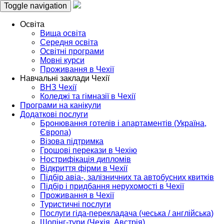
Toggle navigation
Освіта
Вища освіта
Середня освіта
Освітні програми
Мовні курси
Проживання в Чехії
Навчальні заклади Чехії
ВНЗ Чехії
Коледжі та гімназії в Чехії
Програми на канікули
Додаткові послуги
Бронювання готелів і апартаментів (Україна,
Європа)
Візова підтримка
Грошові перекази в Чехію
Нострифікація дипломів
Відкриття фірми в Чехії
Підбір авіа-, залізничних та автобусних квитків
Підбір і придбання нерухомості в Чехії
Проживання в Чехії
Туристичні послуги
Послуги гіда-перекладача (чеська / англійська)
Шопінг-тури (Чехія, Австрія)