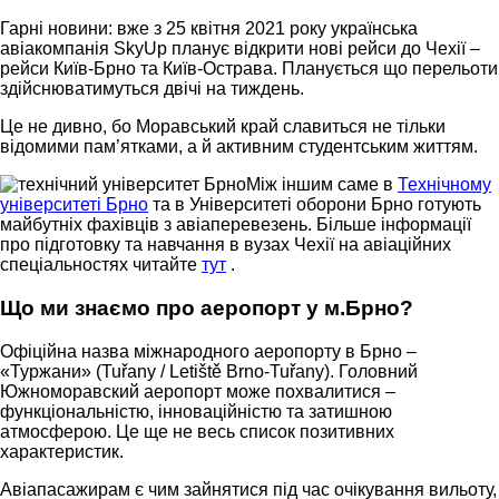
Гарні новини: вже з 25 квітня 2021 року українська
авіакомпанія SkyUp планує відкрити нові рейси до Чехії –
рейси Київ-Брно та Київ-Острава. Планується що перельоти
здійснюватимуться двічі на тиждень.
Це не дивно, бо Моравський край славиться не тільки
відомими пам’ятками, а й активним студентським життям.
Між іншим саме в
Технічному
університеті Брно
та в Університеті оборони Брно готують
майбутніх фахівців з авіаперевезень. Більше інформації
про підготовку та навчання в вузах Чехії на авіаційних
спеціальностях читайте
тут
.
Що ми знаємо про аеропорт у м.Брно?
Офіційна назва міжнародного аеропорту в Брно –
«Туржани» (Tuřany / Letiště Brno-Tuřany). Головний
Южноморавский аеропорт може похвалитися –
функціональністю, інноваційністю та затишною
атмосферою. Це ще не весь список позитивних
характеристик.
Авіапасажирам є чим зайнятися під час очікування вильоту,