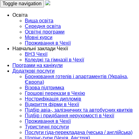
Toggle navigation
Освіта
Вища освіта
Середня освіта
Освітні програми
Мовні курси
Проживання в Чехії
Навчальні заклади Чехії
ВНЗ Чехії
Коледжі та гімназії в Чехії
Програми на канікули
Додаткові послуги
Бронювання готелів і апартаментів (Україна,
Європа)
Візова підтримка
Грошові перекази в Чехію
Нострифікація дипломів
Відкриття фірми в Чехії
Підбір авіа-, залізничних та автобусних квитків
Підбір і придбання нерухомості в Чехії
Проживання в Чехії
Туристичні послуги
Послуги гіда-перекладача (чеська / англійська)
Шопінг-тури (Чехія, Австрія)