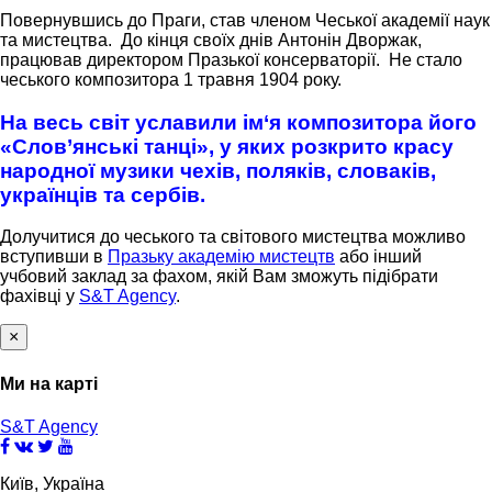
Повернувшись до Праги, став членом Чеської академії наук
та мистецтва. До кінця своїх днів Антонін Дворжак,
працював директором Празької консерваторії. Не стало
чеського композитора 1 травня 1904 року.
На весь світ уславили ім‘я композитора його
«Слов’янські танці», у яких розкрито красу
народної музики чехів, поляків, словаків,
українців та сербів.
Долучитися до чеського та світового мистецтва можливо
вступивши в
Празьку академію мистецтв
або інший
учбовий заклад за фахом, якій Вам зможуть підібрати
фахівці у
S&T Agency
.
×
Ми на карті
S&T Agency
Київ, Україна
This page can't load Google Maps correctly.