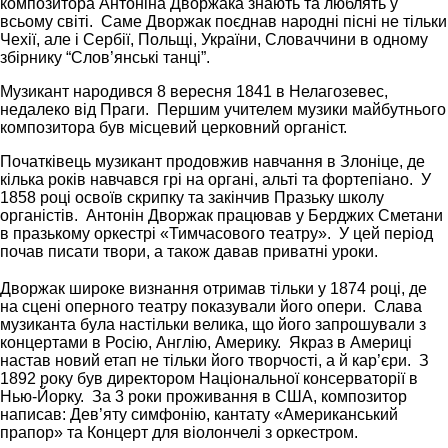
композитора Антоніна Дворжака знають та люблять у
всьому світі. Саме Дворжак поєднав народні пісні не тільки
Чехії, але і Сербії, Польщі, України, Словаччини в одному
збірнику “Слов’янські танці”.
Музикант народився 8 вересня 1841 в Нелагозевес,
недалеко від Праги. Першим учителем музики майбутнього
композитора був місцевий церковний органіст.
Початківець музикант продовжив навчання в Злоніце, де
кілька років навчався грі на органі, альті та фортепіано. У
1858 році освоїв скрипку та закінчив Празьку школу
органістів. Антонін Дворжак працював у Берджих Сметани
в празькому оркестрі «Тимчасового театру». У цей період
почав писати твори, а також давав приватні уроки.
Дворжак широке визнання отримав тільки у 1874 році, де
на сцені оперного театру показували його опери. Слава
музиканта була настільки велика, що його запрошували з
концертами в Росію, Англію, Америку. Якраз в Америці
настав новий етап не тільки його творчості, а й кар’єри. З
1892 року був директором Національної консерваторії в
Нью-Йорку. За 3 роки проживання в США, композитор
написав: Дев’яту симфонію, кантату «Американський
прапор» та Концерт для віолончелі з оркестром.