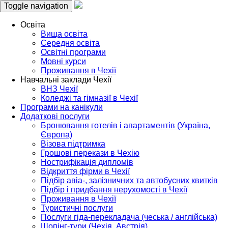
Toggle navigation
Освіта
Вища освіта
Середня освіта
Освітні програми
Мовні курси
Проживання в Чехії
Навчальні заклади Чехії
ВНЗ Чехії
Коледжі та гімназії в Чехії
Програми на канікули
Додаткові послуги
Бронювання готелів і апартаментів (Україна,
Європа)
Візова підтримка
Грошові перекази в Чехію
Нострифікація дипломів
Відкриття фірми в Чехії
Підбір авіа-, залізничних та автобусних квитків
Підбір і придбання нерухомості в Чехії
Проживання в Чехії
Туристичні послуги
Послуги гіда-перекладача (чеська / англійська)
Шопінг-тури (Чехія, Австрія)