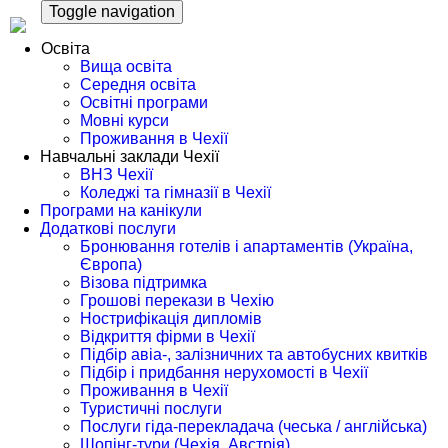
Toggle navigation
Освіта
Вища освіта
Середня освіта
Освітні програми
Мовні курси
Проживання в Чехії
Навчальні заклади Чехії
ВНЗ Чехії
Коледжі та гімназії в Чехії
Програми на канікули
Додаткові послуги
Бронювання готелів і апартаментів (Україна,
Європа)
Візова підтримка
Грошові перекази в Чехію
Нострифікація дипломів
Відкриття фірми в Чехії
Підбір авіа-, залізничних та автобусних квитків
Підбір і придбання нерухомості в Чехії
Проживання в Чехії
Туристичні послуги
Послуги гіда-перекладача (чеська / англійська)
Шопінг-тури (Чехія, Австрія)