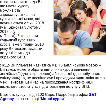
жовтня та листопада Ви
ще маєте чудову
можливість
зареєструватися на
курси чеської мови, які
починаються у січні 2018
(у м. Брно) та у лютому
2018 р (у
м.Прага). Закінчивши
будь-який курс з
цих
курсів
, вже у травні 2018
року Ви можете здавати
вступні іспити до
обраного ВНЗ.
Якщо Ви плануєте навчатись у ВНЗ англійською мовою –
Ви також можете обрати пів-річний курс з вивчення
англійської (для закріплення) або чеської (для побутових
спілкувань) та, не поспішаючи і проходячи адаптацію вже в
Чехії, витрати цей час на проходження нострифікації
шкільного атестату та підготовки для вступу у ВНЗ.
Вартість курсу – від 2100 Євро. Подробиці в офісі
S&T
Agency
та на сторінці “
Мовні курси
”