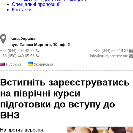
Спеціальні пропозиції
Контакти
Київ, Україна
вул. Панаса Мирного, 10, оф. 2
+38 (044) 204 42 22
+38 (044) 569 19 31
+38 (050) 440 05 55
info@studyagency.org
Русский
Українська
Встигніть зареєструватись
на піврічні курси
підготовки до вступу до
ВНЗ
На протязі вересня,